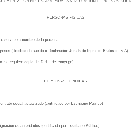
OCUMENTACIÓN NECESARIA PARA LA VINCULACIÓN DE NUEVOS SOCI
PERSONAS FÍSICAS
 o servicio a nombre de la persona
resos (Recibos de sueldo o Declaración Jurada de Ingresos Brutos o I.V.A)
o: se requiere copia del D.N.I. del conyuge)
PERSONAS JURÍDICAS
contrato social actualizado (certificado por Escribano Público)
T.
ignación de autoridades (certificada por Escribano Público)