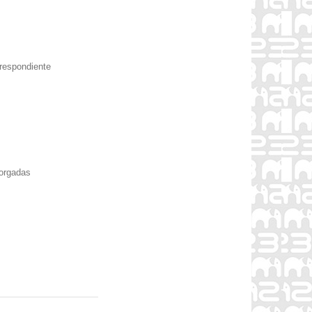
rrespondiente
torgadas