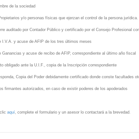
ombre de la sociedad
Propietarios y/o personas físicas que ejerzan el control de la persona jurídica.
rre auditado por Contador Público y certificado por el Consejo Profesional co
e I.V.A. y acuse de AFIP de los tres últimos meses
e Ganancias y acuse de recibo de AFIP, correspondiente al último año fiscal
to obligado ante la U.I.F., copia de la Inscripción correspondiente
esponda, Copia del Poder debidamente certificado donde conste facultades o
los firmantes autorizados, en caso de existir poderes de los apoderados
clic
aquí
, complete el formulario y un asesor lo contactará a la brevedad.